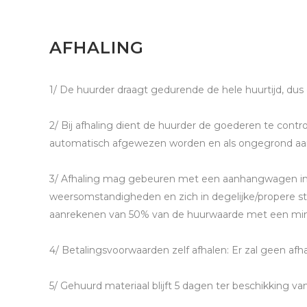
AFHALING
1/ De huurder draagt gedurende de hele huurtijd, dus 
2/ Bij afhaling dient de huurder de goederen te cont
automatisch afgewezen worden en als ongegrond aa
3/ Afhaling mag gebeuren met een aanhangwagen ind
weersomstandigheden en zich in degelijke/propere sta
aanrekenen van 50% van de huurwaarde met een min
4/ Betalingsvoorwaarden zelf afhalen: Er zal geen afha
5/ Gehuurd materiaal blijft 5 dagen ter beschikking v