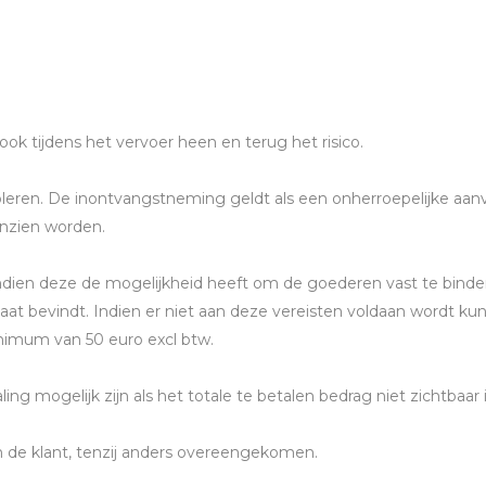
ook tijdens het vervoer heen en terug het risico.
roleren. De inontvangstneming geldt als een onherroepelijke aa
nzien worden.
ien deze de mogelijkheid heeft om de goederen vast te binde
at bevindt. Indien er niet aan deze vereisten voldaan wordt ku
imum van 50 euro excl btw.
ling mogelijk zijn als het totale te betalen bedrag niet zichtbaa
an de klant, tenzij anders overeengekomen.