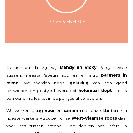
DRIVE & ENERGIE
Clementien, dat zijn wij,
Mandy en Vicky
Persyn, twee
zussen, meestal ‘soeurs sourires’ én altijd
partners in
crime
. We worden nogal
gelukkig
van een goed
ontworpen en gestyled event dat
helemaal klopt
. Het is
een eer om alles tot in de puntjes af te leveren.
We werken graag
voor
en
samen
met onze klanten, zijn
noeste werkers – zouden onze
West-Vlaamse roots
daar
voor iets tussen zitten? – en denken het liefste in