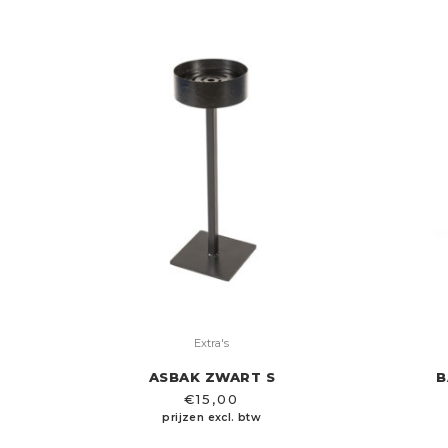
Extra's
ASBAK ZWART S
B
€
15,00
prijzen excl. btw