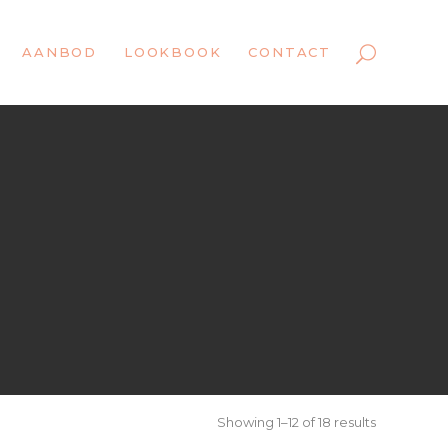
AANBOD
LOOKBOOK
CONTACT
Showing 1–12 of 18 results